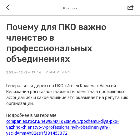
Новости
Почему для ПКО важно
членство в
профессиональных
объединениях
2026-02-24 17:16
СМИ О НАС
Генеральный директор ПКО «Интел Коллект» Алексей
Велижанин рассказал о важности членства в профильных
ассоциациях и какое влияние это оказывает на репутацию
организации.
Подробнее в материале:
companies.rbc.ru/news/MX1gZsM98N/pochemu-dlya-pko-
vazhno-chlenstvo-v-professionalnyih-obedineniyah/?
ysclid=mm4h82es1f381453372