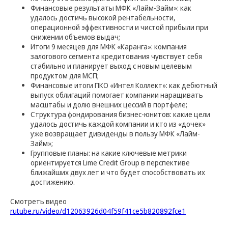
Финансовые результаты МФК «Лайм-Займ»: как
удалось достичь высокой рентабельности,
операционной эффективности и чистой прибыли при
снижении объемов выдач;
Итоги 9 месяцев для МФК «Каранга»: компания
залогового сегмента кредитования чувствует себя
стабильно и планирует выход с новым целевым
продуктом для МСП;
Финансовые итоги ПКО «Интел Коллект»: как дебютный
выпуск облигаций помогает компании наращивать
масштабы и долю внешних цессий в портфеле;
Структура фондирования бизнес-юнитов: какие цели
удалось достичь каждой компании и кто из «дочек»
уже возвращает дивиденды в пользу МФК «Лайм-
Займ»;
Групповые планы: на какие ключевые метрики
ориентируется Lime Credit Group в перспективе
ближайших двух лет и что будет способствовать их
достижению.
Смотреть видео
rutube.ru/video/d12063926d04f59f41ce5b820892fce1