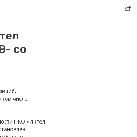
тел
B- со
зиций,
 том числе
ности ПКО «Интел
установлен
собности на