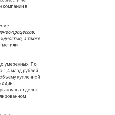
и компании в
ение
знес-процессов.
идностью, а также
отметили
до умеренных. По
о 1,4 млрд рублей
о объему купленной
е один
 рыночных сделок
илированном