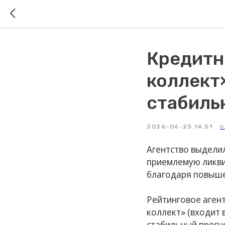
Кредитн
коллект
стабиль
2026-06-25 14:51
Н
Агентство выдели
приемлемую ликви
благодаря повыше
Рейтинговое аген
коллект» (входит в
стабильный прогно