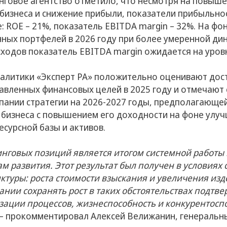
инговое агентство отметило, что несмотря на повыш
 бизнеса и снижение прибыли, показатели прибыльно
: ROE – 21%, показатель EBITDA margin – 32%. На фо
нных портфелей в 2026 году при более умеренной ди
ходов показатель EBITDA margin ожидается на уров
налитики «Эксперт РА» положительно оценивают до
авленных финансовых целей в 2025 году и отмечают 
пании стратегии на 2026-2027 годы, предполагающ
бизнеса с повышением его доходности на фоне улу
сурсной базы и активов.
нговых позиций является итогом системной работы
м развития. Этот результат был получен в условиях
туры: роста стоимости взыскания и увеличения изд
ании сохранять рост в таких обстоятельствах подтв
зации процессов, жизнеспособность и конкурентосп
— прокомментировал Алексей Велижанин, генеральн