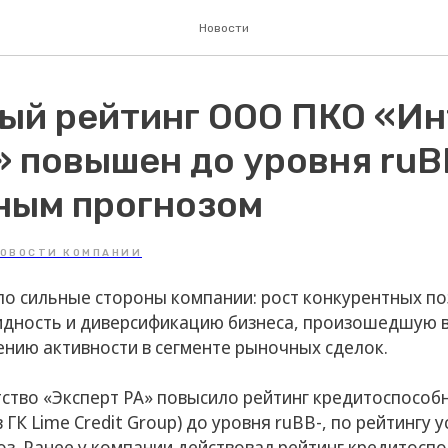
Новости
ый рейтинг ООО ПКО «Ин
» повышен до уровня ruB
ным прогнозом
ОВОСТИ КОМПАНИИ
ло сильные стороны компании: рост конкурентных по
дность и диверсификацию бизнеса, произошедшую в
нию активности в сегменте рыночных сделок.
тство «Эксперт РА» повысило рейтинг кредитоспособ
 ГК Lime Credit Group) до уровня ruBB-, по рейтингу 
з. Ранее у компании действовал рейтинг кредитоспо