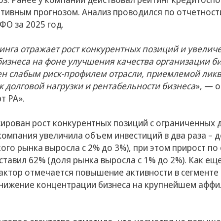
итивным прогнозом. Анализ проводился по отчетност
ФО за 2025 год.
нга отражает рост конкурентных позиций и увелич
изнеса на фоне улучшения качества организации би
ен слабым риск-профилем отрасли, приемлемой ликв
 долговой нагрузки и рентабельности бизнеса
», — 
т РА».
сирован рост конкурентных позиций с ограниченных 
компания увеличила объем инвестиций в два раза – д
ого рынка выросла с 2% до 3%), при этом прирост п
тавил 62% (доля рынка выросла с 1% до 2%). Как ещ
ктор отмечается повышение активности в сегменте
, снижение концентрации бизнеса на крупнейшем афф