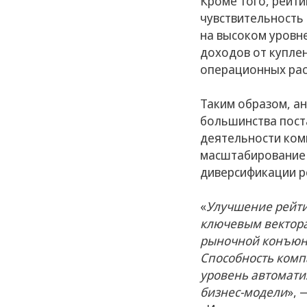
Кроме того, рейт
чувствительность
на высоком уровне
доходов от купле
операционных рас
Таким образом, а
большинства пост
деятельности ком
масштабирование 
диверсификации ре
«
Улучшение рейти
ключевым вектора
рыночной конъюнк
Способность комп
уровень автомати
бизнес-модели
», 