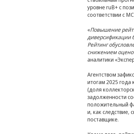
уровне ruB+ с поз
соответствии с МС
«
Повышение рейти
диверсификации б
Рейтинг обусловл
снижением оценок
аналитики «Экспер
Агентством зафик
итогам 2025 года 
(доля коллекторск
задолженности сос
положительный фа
и, как следствие
поставщике.