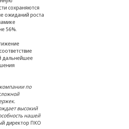
енную
сти сохраняются
не ожиданий роста
намике
не 56%.
стижение
соответствие
ей дальнейшее
чшения
 компании по
 сложной
ержек.
ерждает высокий
особность нашей
ый директор ПКО