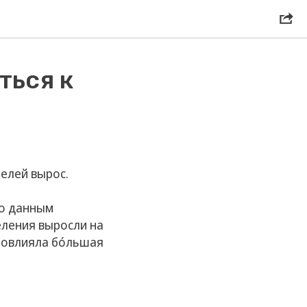
ться к
телей вырос.
По данным
еления выросли на
 повлияла бóльшая