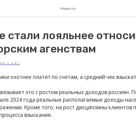
Новости
е стали лояльнее относи
орским агенствам
МИ О НАС
ики охотнее платят по счетам, а средний чек взыска
связывает это с ростом реальных доходов россиян. 
ртале 2024 года реальные располагаемые доходы нас
ыражении. Кроме того, на рост дисциплины клиентов
процесса взыскания.