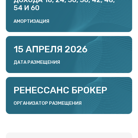
Интервью «Интел коллект» для
Ассоциации владельцев
облигаций (АВО)
Возможности сотрудничества
С 2024 года «Интел коллект» является частью крупной
финтех-экосистемы Lime Credit Group, в которую входят
представители разных направлений финансового рынка.
Вы можете также можете стать партнером других бизнес-
юнитов группы компаний.
МФК «Лайм-Займ»