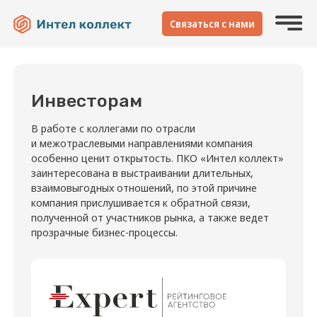
Cвязаться с нами
Инвесторам
Инвесторам
Партнерам
Документы
В работе с коллегами по отрасли
и межотраслевыми направлениями компания
Пресс-центр
особенно ценит открытость. ПКО «Интел коллект»
заинтересована в выстраивании длительных,
Контакты
взаимовыгодных отношений, по этой причине
компания прислушивается к обратной связи,
полученной от участников рынка, а также ведет
прозрачные бизнес-процессы.
Наш Телеграм
ПРОГНОЗ СТАБИЛЬНЫЙ
ruBB-
25.06.2026