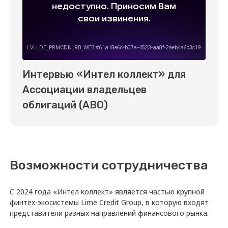
Инвесторам
Телеграм-канал
Почта
t.me/intelcollect
investors@limecreditgroup.com
Пресс-служба
Пресс-служба
press@intelcollect.ru
Общество с ограниченной ответственностью
Профессиональная коллекторская организация
«Интел коллект»
ИНН 5 407 977 286
КПП 540 601 001
ОГРН 1 205 400 001 399
630 099, Новосибирская область, г. Новосибирск,
ул. М. Горького, д.24