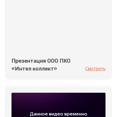
Cервис потребительского онлайн-кредитования,
специализируется на выдаче PDL и IL продуктов,
а также предоставлении POS-займов. С 2021 года
МФК «Лайм-Займ» является активным участником
публичного долгового рынка.
investor.lime-zaim.ru
ООО ПКО «Интел коллект» 2020-2026
Партнерам
По вопросам сотрудничества
commerce@intelcollect.ru