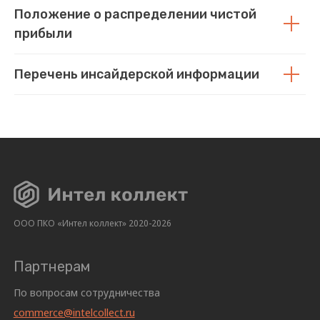
Положение о распределении чистой
прибыли
Перечень инсайдерской информации
ООО ПКО «Интел коллект» 2020-2026
Партнерам
По вопросам сотрудничества
commerce@intelcollect.ru
Инвесторам
Телеграм-канал
Почта
t.me/intelcollect
investors@limecreditgroup.com
Пресс-служба
Пресс-служба